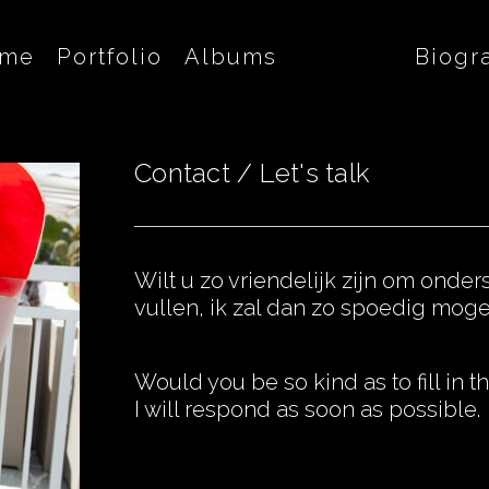
me
Portfolio
Albums
Contact
Biogra
Contact / Let's talk
Wilt u zo vriendelijk zijn om onde
vullen,
ik zal dan zo spoedig moge
Would you be so kind as to fill in 
I will respond as soon as possible.