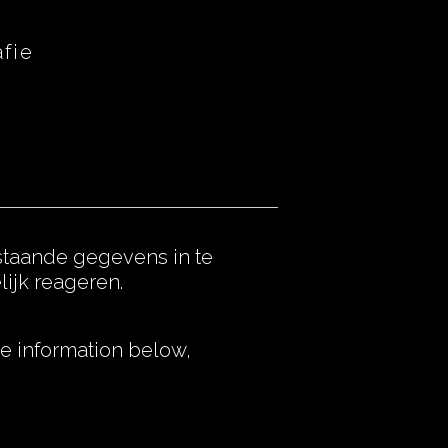
fie
rstaande gegevens in te
lijk reageren.
the information below,